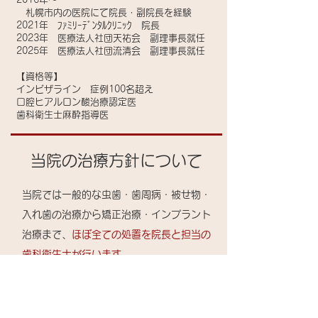
札幌市内の医院にて院長・副院長を経験
2021年 ﾌｧﾐﾘｰﾃﾞﾝﾀﾙｸﾘﾆｯｸ 院長
2023年 医療法人社団天祐会 副理事長就任
2025年 医療法人社団流清会 副理事長就任
【資格等】
インビザライン 症例100名超え
​口腔ヒアルロン酸治療認定医
歯科衛生士麻酔指導医
​当院の治療方針について
当院では一般的な虫歯・歯周病・被せ物・
入れ歯の治療から矯正治療・インプラント
治療まで、
ほぼ全ての処置を院長と担当の
歯科衛生士が行います
。
多くの歯科医院で矯正治療やインプラント
治療に関しては取り扱っていないため、ほ