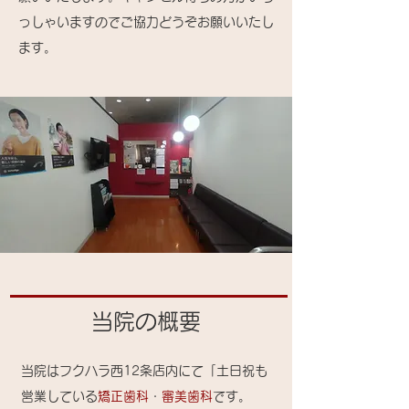
っしゃいますのでご協力どうぞお願いいたし
ます。
​当院の概要
当院はフクハラ西12条店内にて「土日祝も
営業している
矯正歯科
・
審美歯科
です。