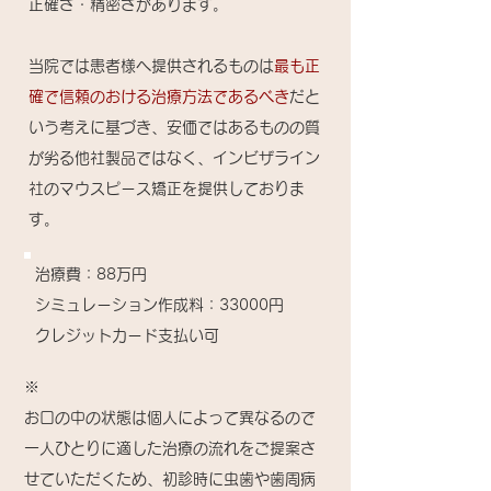
正確さ・精密さがあります。
当院では患者様へ提供されるものは
最も正
確で信頼のおける治療方法であるべき
だと
いう考えに基づき、安価ではあるものの質
が劣る他社製品ではなく、インビザライン
社のマウスピース矯正を提供しておりま
す。
治療費：88万円
​シミュレーション作成料：33000円
​クレジットカード支払い可
※
お口の中の状態は個人によって異なるので
一人ひとりに適した治療の流れをご提案さ
せていただくため、初診時に虫歯や歯周病