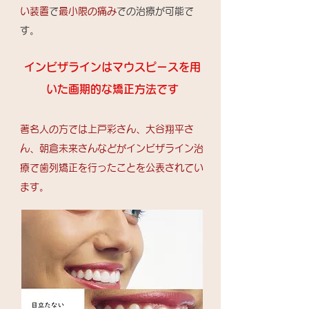
い装置
で
最小限の痛み
での治療が可能で
す。
​インビザラインはマウスピースを用
いた画期的な矯正方法です
​著名人の方では上戸彩さん、大谷翔平さ
ん、朝倉未来さんなどがインビザライン治
療で歯列矯正を行ったことを公表されてい
ます。