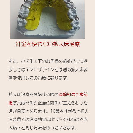
​針金を使わない拡大床治療
また、小学生以下のお子様の歯並びにつき
ましてはインビザラインとは別の拡大床装
置を使用しての治療になります。
​拡大床治療を開始する際の
適齢期は７歳前
後
で六歳臼歯と正面の前歯が生え変わった
頃が目安となります。10歳をすぎると拡大
床装置での治療効果は出づらくなるので成
人矯正と同じ方法を取っていきます。